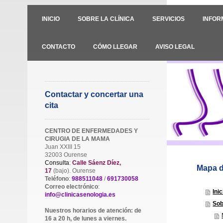
INICIO
SOBRE LA CLÍNICA
SERVICIOS
INFOR
CONTACTO
CÓMO LLEGAR
AVISO LEGAL
Contactar y concertar una
cita
CENTRO DE ENFERMEDADES Y
CIRUGIA DE LA MAMA
Juan XXIII 15
32003 Ourense
Consulta
:
Calle Sáenz Díez,
Mapa de
17
(bajo). Ourense
Teléfono
:
988511048
/
691730058
Correo electrónico
:
Inic
info@clinicasenologia.es
Sob
Nuestros horarios de atención: de
16 a 20 h, de lunes a viernes.