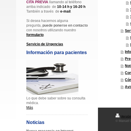
CITA PREVIA
llamando al teléfono
arriba indicado de
10-14 h y 16-20
h
También a través de
e-mail
.
Si desea hacernos alguna
pregunta,
puede ponerse en contacto
con nosotros utilizando nuestro
Ser
formulario
.
Servicio de Urgencias
Inf
Información para pacientes
Pre
Not
Con
Cóm
Avi
Lo que debe saber sobre su consulta
médica.
Más
Versión
© Manuel 
Noticias