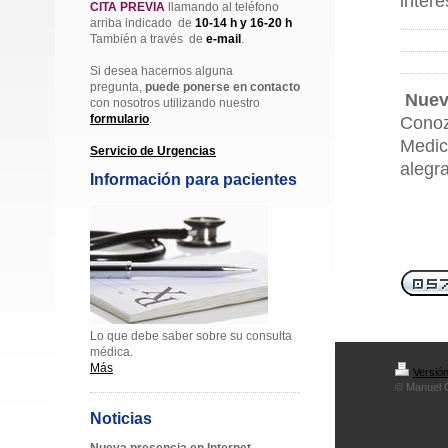
intere
CITA PREVIA
llamando al teléfono
arriba indicado de
10-14 h y 16-20
h
También a través de
e-mail
.
Si desea hacernos alguna
pregunta,
puede ponerse en contacto
Nuev
con nosotros utilizando nuestro
formulario
.
Conoz
Medic
Servicio de Urgencias
alegr
Información para pacientes
Lo que debe saber sobre su consulta
médica.
Más
Versión
© Manuel 
Noticias