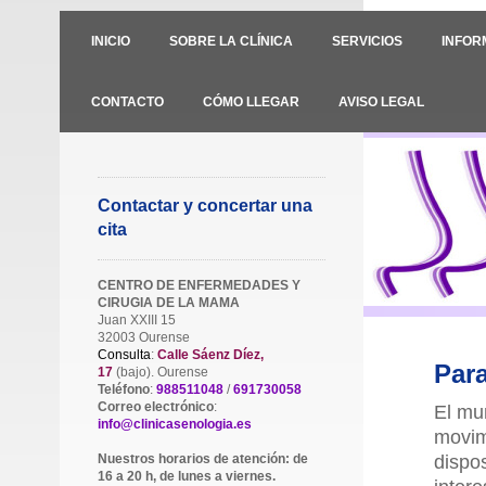
INICIO
SOBRE LA CLÍNICA
SERVICIOS
INFOR
CONTACTO
CÓMO LLEGAR
AVISO LEGAL
Contactar y concertar una
cita
CENTRO DE ENFERMEDADES Y
CIRUGIA DE LA MAMA
Juan XXIII 15
32003 Ourense
Consulta
:
Calle Sáenz Díez,
Para
17
(bajo). Ourense
Teléfono
:
988511048
/
691730058
Correo electrónico
:
El mu
info@clinicasenologia.es
movim
Nuestros horarios de atención: de
dispo
16 a 20 h, de lunes a viernes.