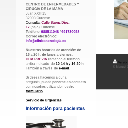
CENTRO DE ENFERMEDADES Y
CIRUGIA DE LA MAMA
Juan XXIII 15
32003 Ourense
Consulta
:
Calle Sáenz Díez,
17
(bajo). Ourense
Teléfono
:
988511048
/
691730058
Correo electrónico
:
info@clinicasenologia.es
Nuestros horarios de atención: de
16 a 20 h, de lunes a viernes.
CITA PREVIA
llamando al teléfono
Versión
arriba indicado de
10-14 h y 16-20
h
© Manuel 
También a través de
e-mail
.
Si desea hacernos alguna
pregunta,
puede ponerse en contacto
con nosotros utilizando nuestro
formulario
.
Servicio de Urgencias
Información para pacientes